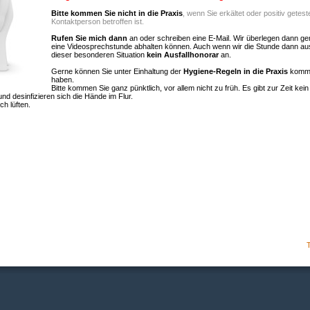
Bitte kommen Sie nicht in die Praxis
, wenn Sie erkältet oder positiv getes
Kontaktperson betroffen ist.
Rufen Sie mich dann
an oder schreiben eine E-Mail. Wir überlegen dann g
eine Videosprechstunde abhalten können. Auch wenn wir die Stunde dann ausfa
dieser besonderen Situation
kein Ausfallhonorar
an.
Gerne können Sie unter Einhaltung der
Hygiene-Regeln in die Praxis
komme
haben.
Bitte kommen Sie ganz pünktlich, vor allem nicht zu früh. Es gibt zur Zeit ke
d desinfizieren sich die Hände im Flur.
ch lüften.