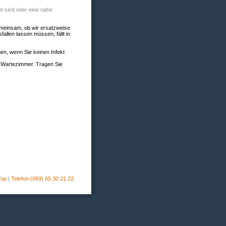
tet sind oder eine nahe
emeinsam, ob wir ersatzweise
llen lassen müssen, fällt in
n, wenn Sie keinen Infekt
in Wartezimmer. Tragen Sie
Top
|
Telefon (069) 65 30 21 22